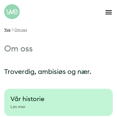
Yve
Om oss
Om oss
Troverdig, ambisiøs og nær.
Vår historie
Les mer