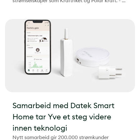
strømselskaper som Kraftriket og Polar kraft. - Vi
vil fortsatt være et selvstendig selskap, men får
tilgang til en bredere plattform som gjør det
mulig for oss å levere bedre til våre kunder, sier
daglig leder i Smart Energi, Hilde Bekkevard.
Samarbeid med Datek Smart
Home tar Yve et steg videre
innen teknologi
Nytt samarbeid gir 200.000 strømkunder