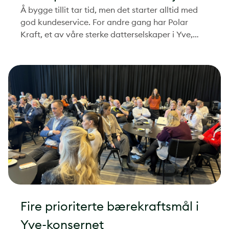
Å bygge tillit tar tid, men det starter alltid med
kunden
god kundeservice. For andre gang har Polar
Kraft, et av våre sterke datterselskaper i Yve,
klatret helt til topps og vunnet
Kundeserviceprisen i kategorien energi.
Fire prioriterte bærekraftsmål i
Yve-konsernet