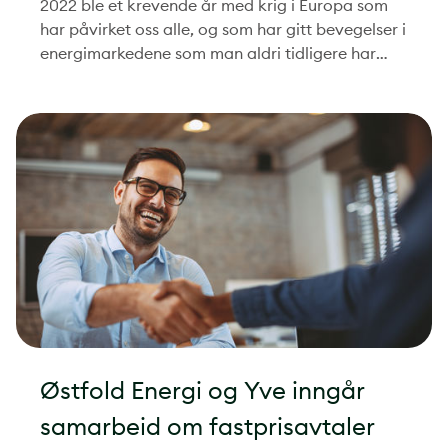
2022 ble et krevende år med krig i Europa som
har påvirket oss alle, og som har gitt bevegelser i
energimarkedene som man aldri tidligere har
sett. Selv om vi ved inngangen til 2022 hadde
forventet betydelig bedre resultater enn hva
regnskapet viser, så er vi fornøyde med
resultatene vi har levert markedsforholdene tatt i
betraktning, sier administrerende direktør Anders
Kvamme om 2022-tallene.
Østfold Energi og Yve inngår
samarbeid om fastprisavtaler