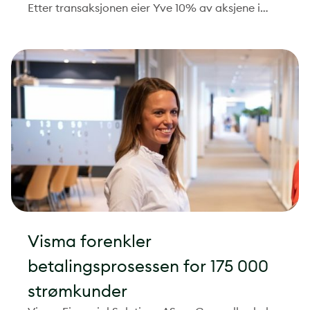
Etter transaksjonen eier Yve 10% av aksjene i
selskapet. Direktør i Yve As, Anders Kvamme, og
daglig leder i Green Norway, Erik Åbyholm, er
svært fornøyde over å få hverandre med på
laget.
Visma forenkler
betalingsprosessen for 175 000
strømkunder