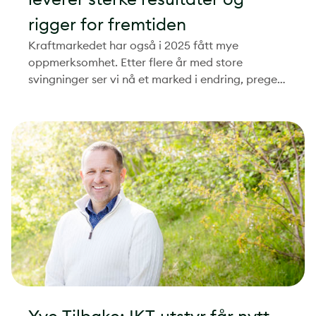
rigger for fremtiden
Kraftmarkedet har også i 2025 fått mye
oppmerksomhet. Etter flere år med store
svingninger ser vi nå et marked i endring, preget
av nye prismodeller og teknologiske fremskritt.
Til tross for utfordrende rammebetingelser,
leverer Yve et resultat på 114 millioner kroner i
EBITDA. Strømsalgskonsernet utbetaler 59
millioner kroner i utbytte til eierne i tråd med
selskapets offensive eierstrategi og
utbyttepolitikk.