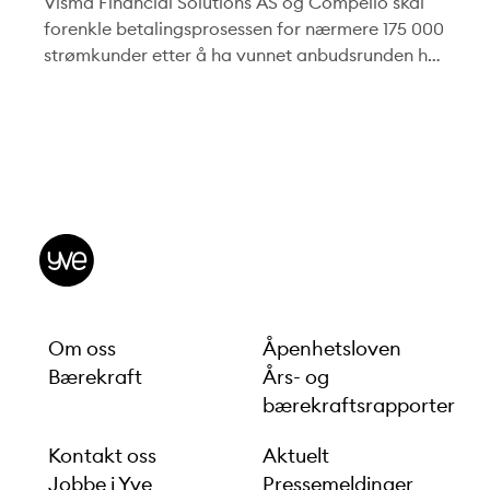
Visma Financial Solutions AS og Compello skal
forenkle betalingsprosessen for nærmere 175 000
strømkunder etter å ha vunnet anbudsrunden hos
kraftleverandøren Yve AS.
Om oss
Åpenhetsloven
Bærekraft
Års- og
bærekraftsrapporter
Kontakt oss
Aktuelt
Jobbe i Yve
Pressemeldinger