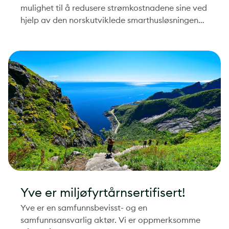
mulighet til å redusere strømkostnadene sine ved
hjelp av den norskutviklede smarthusløsningen
Eva Smarthus. Samarbeidet gjør at Yves
datterselskaper, Polar Kraft og Kraftriket, kan
tilby sine kunder tjenester for strømstyring som
igjen vil å redusere kundens strømkostnader.
Yve er miljøfyrtårnsertifisert!
Yve er en samfunnsbevisst- og en
samfunnsansvarlig aktør. Vi er oppmerksomme