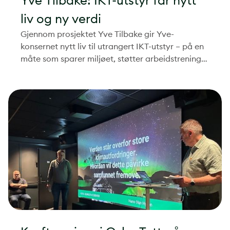
Yve Tilbake: IKT-utstyr får nytt
liv og ny verdi
Gjennom prosjektet Yve Tilbake gir Yve-
konsernet nytt liv til utrangert IKT-utstyr – på en
måte som sparer miljøet, støtter arbeidstrening
og bidrar til ansvarlig ressursbruk.