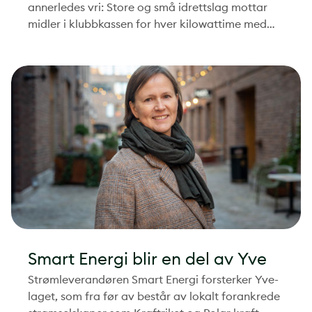
annerledes vri: Store og små idrettslag mottar
midler i klubbkassen for hver kilowattime med
strøm som kunden forbruker. Kunden velger selv
hvilket idrettslag som skal motta støtten.
Smart Energi blir en del av Yve
Strømleverandøren Smart Energi forsterker Yve-
laget, som fra før av består av lokalt forankrede