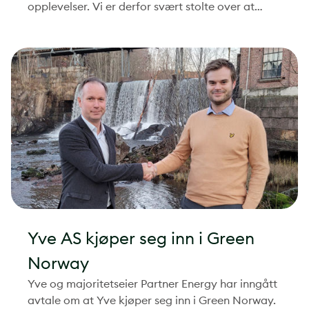
opplevelser. Vi er derfor svært stolte over at
Polar Kraft og Kraftriket kom på henholdsvis 1.
og 2. plass for energibransjen i
kundeserviceprisen 2022!
Yve AS kjøper seg inn i Green
Norway
Yve og majoritetseier Partner Energy har inngått
avtale om at Yve kjøper seg inn i Green Norway.